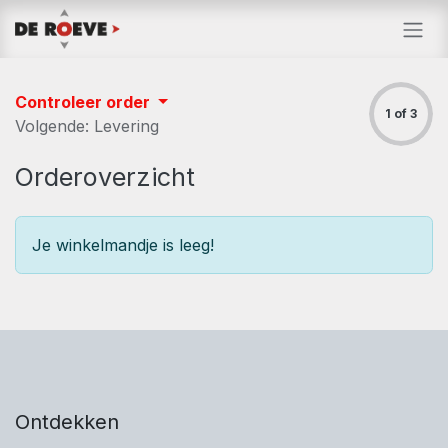
Overslaan naar inhoud
Controleer order
1 of 3
Volgende: Levering
Orderoverzicht
Je winkelmandje is leeg!
Ontdekken